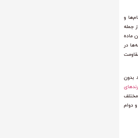
م‌ها و
ز جمله
ن ماده
‌ها در
مقاومت
 بدون
ندهای
 مختلف
و دوام