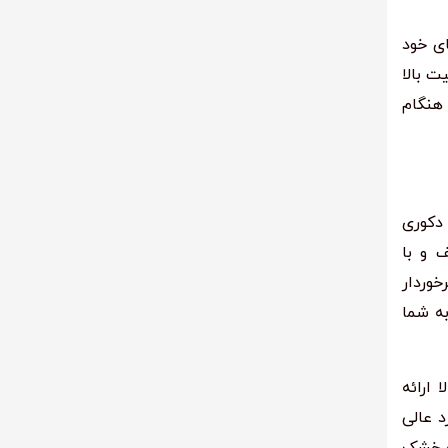
ی خود
ت بالا
 هنگام
 دکوری
 و با
خوردار
به شما
 ارائه
د عالی
له خشک