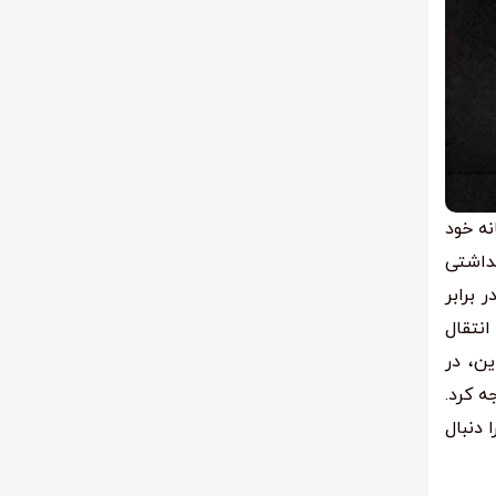
نه خود
هداشتی
 برابر
انتقال
ین، در
ه کرد.
 دنبال