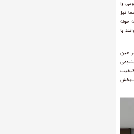
می را
ما نیز
ه حوله
ند با
در عین
نیومی
 کیفیت
یت‌بخش