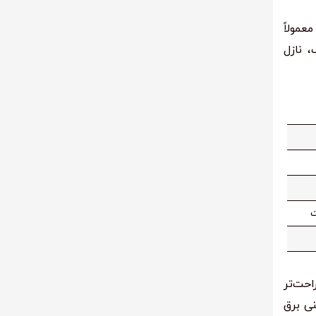
عمولاً
، نازل
ت
احت‌تر
نی برق