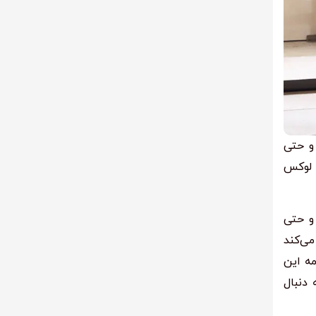
 و حتی
 لوکس
ار و حتی
ی‌کند
مه این
 دنبال