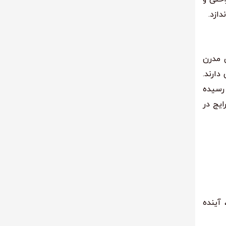
دازد.
 مدرن
دارند.
TOTO، استفاده از بیده‌های هوشمند در کشورهای ژاپن، کره و سوئد به بیش از ۷۰٪ رسیده
ایج در
آینده